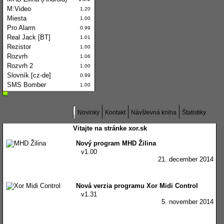
M:Video
1.20
Miesta
1.00
Pro Alarm
0.99
Real Jack [BT]
1.01
Rezistor
1.00
Rozvrh
1.06
Rozvrh 2
1.00
Slovník [cz-de]
0.99
SMS Bomber
1.00
Novinky
Kontakt
Návštevná kniha
Štatistiky
Vitajte na stránke xor.sk
Nový program MHD Žilina
v1.00
21. december 2014
Nová verzia programu Xor Midi Control
v1.31
5. november 2014