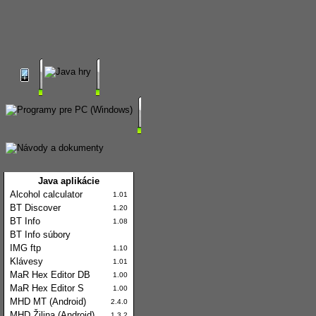
Java aplikácie
Alcohol calculator
1.01
BT Discover
1.20
BT Info
1.08
BT Info súbory
IMG ftp
1.10
Klávesy
1.01
MaR Hex Editor DB
1.00
MaR Hex Editor S
1.00
MHD MT (Android)
2.4.0
MHD Žilina (Android)
1.3.2