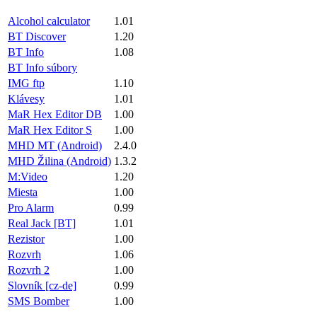
Alcohol calculator
1.01
BT Discover
1.20
BT Info
1.08
BT Info súbory
IMG ftp
1.10
Klávesy
1.01
MaR Hex Editor DB
1.00
MaR Hex Editor S
1.00
MHD MT (Android)
2.4.0
MHD Žilina (Android)
1.3.2
M:Video
1.20
Miesta
1.00
Pro Alarm
0.99
Real Jack [BT]
1.01
Rezistor
1.00
Rozvrh
1.06
Rozvrh 2
1.00
Slovník [cz-de]
0.99
SMS Bomber
1.00