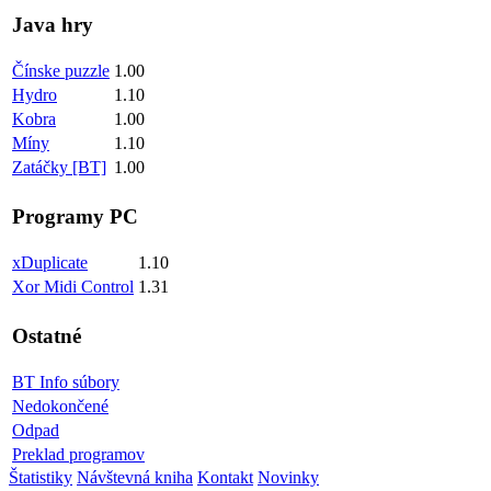
Java hry
Čínske puzzle
1.00
Hydro
1.10
Kobra
1.00
Míny
1.10
Zatáčky [BT]
1.00
Programy PC
xDuplicate
1.10
Xor Midi Control
1.31
Ostatné
BT Info súbory
Nedokončené
Odpad
Preklad programov
Štatistiky
Návštevná kniha
Kontakt
Novinky