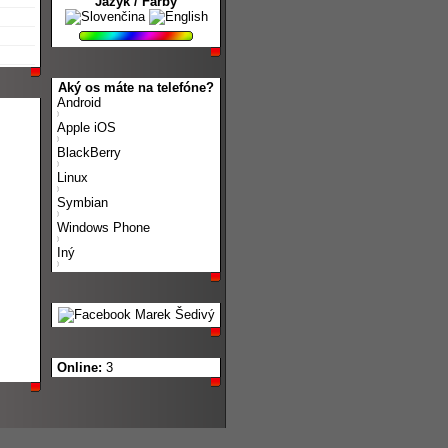
Jazyk / Farby
Aký os máte na telefóne?
Android
Apple iOS
BlackBerry
Linux
Symbian
Windows Phone
Iný
Online:
3