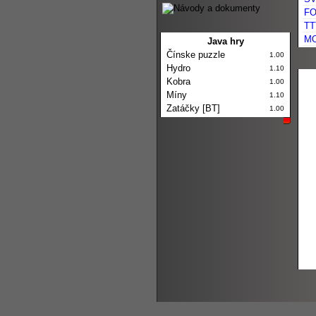
FO
TT
MO
Java hry
Čínske puzzle
1.00
Hydro
1.10
Kobra
1.00
Míny
1.10
Zatáčky [BT]
1.00