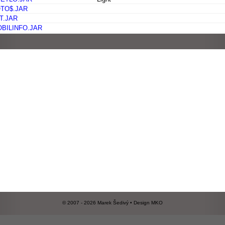
TO$.JAR
T.JAR
BILINFO.JAR
© 2007 - 2026 Marek Šedivý • Design
MKO