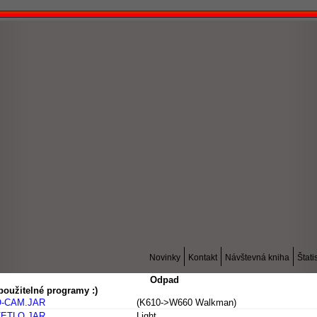
Novinky
Kontakt
Návštevná kniha
Štati
Odpad
použitelné programy :)
-CAM.JAR
(K610->W660 Walkman)
ETLO.JAR
Light