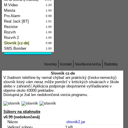
M:Video
1.20
Miesta
1.00
Pro Alarm
0.99
Real Jack [BT]
1.01
Rezistor
1.00
Rozvrh
1.06
Rozvrh 2
1.00
Slovník [cz-de]
0.99
SMS Bomber
1.00
Novinky
Kontakt
Návštevná kniha
Štatistiky
Slovník cz-de
V žiadnom telefóne by nemal chýbať ani praktický (česko-nemecký)
slovník ktorý vám neraz môže pomôcť v kritických situáciach v škole
alebo v zahraničí.Aplikácia podporuje obojstranné vyhľadávanie v
objeme okolo 43000 prekladov.
Dostupná je žial len nedokončená verzia programu.
Súbory na stiahnutie
v0.99 (nedokončená)
Názov
slovnik2.jar
Veľkosť súboru
? kB