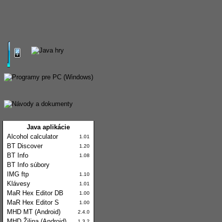
Java aplikácie
Alcohol calculator
1.01
BT Discover
1.20
BT Info
1.08
BT Info súbory
IMG ftp
1.10
Klávesy
1.01
MaR Hex Editor DB
1.00
MaR Hex Editor S
1.00
MHD MT (Android)
2.4.0
MHD Žilina (Android)
1.3.2