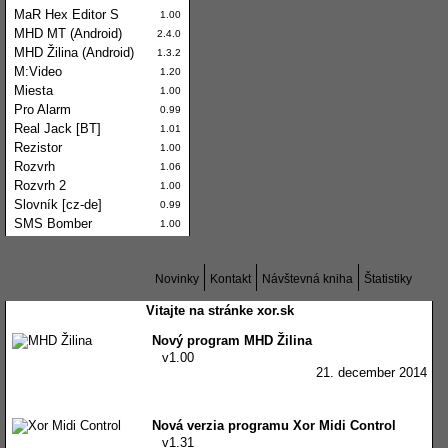
MaR Hex Editor S
1.00
MHD MT (Android)
2.4.0
MHD Žilina (Android)
1.3.2
M:Video
1.20
Miesta
1.00
Pro Alarm
0.99
Real Jack [BT]
1.01
Rezistor
1.00
Rozvrh
1.06
Rozvrh 2
1.00
Slovník [cz-de]
0.99
SMS Bomber
1.00
Novinky
Kontakt
Návštevná kniha
Štatistiky
Vitajte na stránke xor.sk
Nový program MHD Žilina
v1.00
21. december 2014
Nová verzia programu Xor Midi Control
v1.31