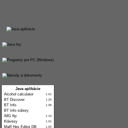
Java aplikácie
Alcohol calculator
1.01
BT Discover
1.20
BT Info
1.08
BT Info súbory
IMG ftp
1.10
Klávesy
1.01
MaR Hex Editor DB
1.00