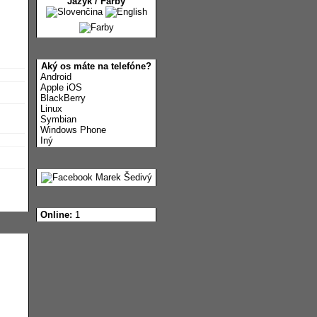
Jazyk / Farby
Aký os máte na telefóne?
Android
Apple iOS
BlackBerry
Linux
Symbian
Windows Phone
Iný
Online:
1