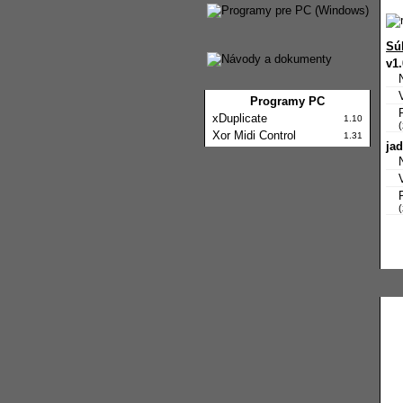
Sú
v1
Programy PC
xDuplicate
1.10
Xor Midi Control
1.31
ja