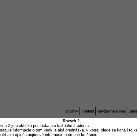
Novinky
Kontakt
Návštevná kniha
Štati
Rozvrh 2
vrh 2 je praktická pomôcka pre každého študenta.
razuje informácie o tom kedy je aká prednáška, v ktorej triede sa koná i to k
nčí ako aj iné zaujimavé informácie potrebné ku štúdiu.