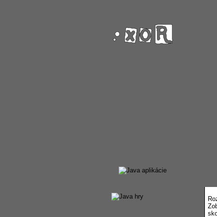
Roz
Zob
sko