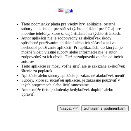
Xor Midi Control_110.zip
Tieto podmienky platia pre všetky hry, aplikácie, ostatné
súbory a tak isto aj pre súčasti týchto aplikácií pre PC aj pre
mobilné telefóny, ktoré sa dajú stiahnuť na týchto stránkach.
Autor aplikácií nie je zodpovedný za akékoľvek škody
spôsobené používaním aplikácií alebo ich súčastí a ani za
nevhodné používanie aplikácií. Pri aplikáciách, do ktorých je
možné vložiť vlastné súbory alebo informácie nie je autor
zodpovedný za ich obsah. Tiež nezodpovedá za dáta od iných
autorov.
Tieto aplikácie sa môžu voľne šíriť, ale je zakázané akékoľvek
šírenie za poplatok.
Aplikácie alebo súbory aplikácie je zakázané akokoľvek meniť.
Súbory, ktoré sú súčasťou aplikácie, je zakázané používať v
iných programoch alebo šíriť samostatne.
Autor môže tieto podmienky kedykoľvek doplniť alebo
upraviť.