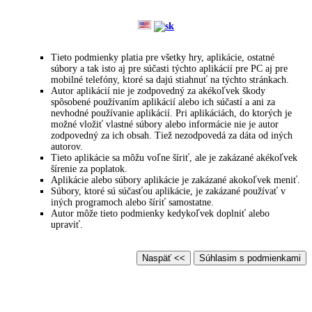
hex.zip
Tieto podmienky platia pre všetky hry, aplikácie, ostatné
súbory a tak isto aj pre súčasti týchto aplikácií pre PC aj pre
mobilné telefóny, ktoré sa dajú stiahnuť na týchto stránkach.
Autor aplikácií nie je zodpovedný za akékoľvek škody
spôsobené používaním aplikácií alebo ich súčastí a ani za
nevhodné používanie aplikácií. Pri aplikáciách, do ktorých je
možné vložiť vlastné súbory alebo informácie nie je autor
zodpovedný za ich obsah. Tiež nezodpovedá za dáta od iných
autorov.
Tieto aplikácie sa môžu voľne šíriť, ale je zakázané akékoľvek
šírenie za poplatok.
Aplikácie alebo súbory aplikácie je zakázané akokoľvek meniť.
Súbory, ktoré sú súčasťou aplikácie, je zakázané používať v
iných programoch alebo šíriť samostatne.
Autor môže tieto podmienky kedykoľvek doplniť alebo
upraviť.